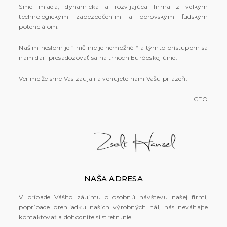
Sme mladá, dynamická a rozvíjajúca firma z velkým
technologickým zabezpečením a obrovským ľudským
potenciálom.
Našim heslom je “ nič nie je nemožné “ a týmto prístupom sa
nám darí presadozovať sa na trhoch Európskej únie.
Veríme že sme Vás zaujali a venujete nám Vašu priazeň.
CEO
NAŠA ADRESA
V prípade Vášho záujmu o osobnú návštevu našej firmi,
poprípade prehliadku našich výrobných hál, nás neváhajte
kontaktovať a dohodnite si stretnutie.