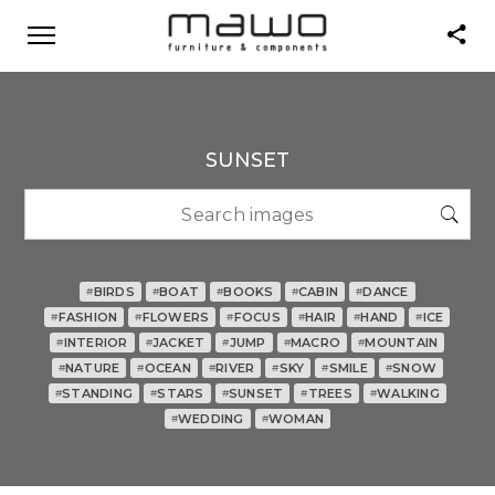
SUNSET
BIRDS
BOAT
BOOKS
CABIN
DANCE
#
#
#
#
#
FASHION
FLOWERS
FOCUS
HAIR
HAND
ICE
#
#
#
#
#
#
INTERIOR
JACKET
JUMP
MACRO
MOUNTAIN
#
#
#
#
#
NATURE
OCEAN
RIVER
SKY
SMILE
SNOW
#
#
#
#
#
#
STANDING
STARS
SUNSET
TREES
WALKING
#
#
#
#
#
WEDDING
WOMAN
#
#