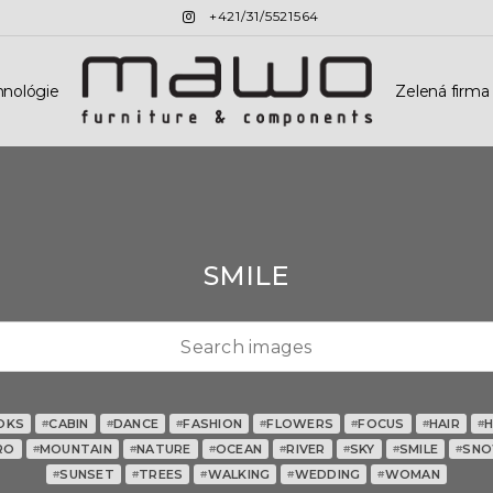
+421/31/5521564
hnológie
Zelená firma
SMILE
OKS
CABIN
DANCE
FASHION
FLOWERS
FOCUS
HAIR
#
#
#
#
#
#
#
RO
MOUNTAIN
NATURE
OCEAN
RIVER
SKY
SMILE
SN
#
#
#
#
#
#
#
SUNSET
TREES
WALKING
WEDDING
WOMAN
#
#
#
#
#