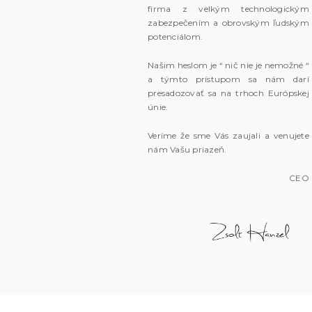
firma z velkým technologickým
zabezpečením a obrovským ľudským
potenciálom.
Našim heslom je “ nič nie je nemožné “
a týmto prístupom sa nám darí
presadozovať sa na trhoch Európskej
únie.
Veríme že sme Vás zaujali a venujete
nám Vašu priazeň.
CEO