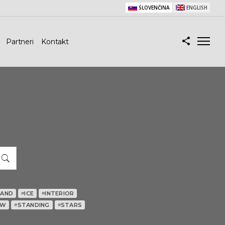
SLOVENČINA
ENGLISH
Partneri
Kontakt
HAND
ICE
INTERIOR
#
#
OW
STANDING
STARS
#
#