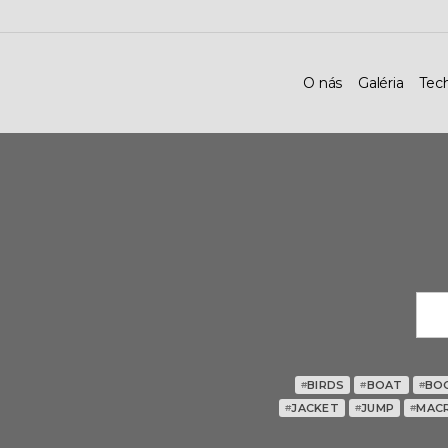
O nás
Galéria
Tec
BIRDS
BOAT
BO
#
#
#
JACKET
JUMP
MAC
#
#
#