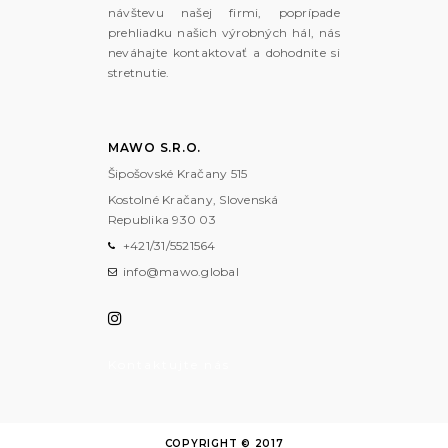
návštevu našej firmi, poprípade
prehliadku našich výrobných hál, nás
neváhajte kontaktovať a dohodnite si
stretnutie.
MAWO S.R.O.
Šipošovské Kračany 515
Kostolné Kračany, Slovenská
Republika
930 03
+421/31/5521564
info@mawo.global
Kontaktujte nás
COPYRIGHT © 2017