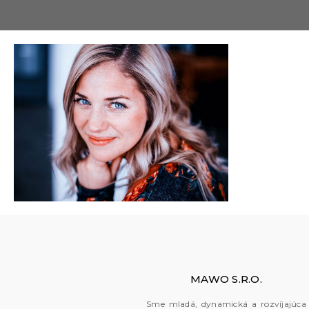
2
MAWO S.R.O.
Sme mladá, dynamická a rozvíjajúca