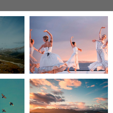
0
0
0
0