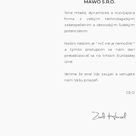
MAWO S.R.O.
Sme mladá, dynamická a rozvíjajúca
firma z velkým technologickým
zabezpečením a obrovským ľudským
potenciálom.
Našim heslom je “ nič nie je nemožné “
a týmto prístupom sa nám darí
presadozovať sa na trhoch Európskej
únie.
Veríme že sme Vás zaujali a venujete
nám Vašu priazeň.
CEO