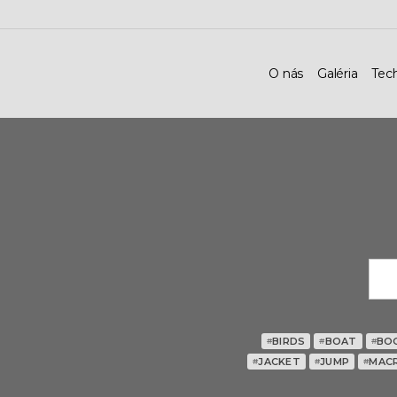
O nás
Galéria
Tec
BIRDS
BOAT
BO
#
#
#
JACKET
JUMP
MAC
#
#
#