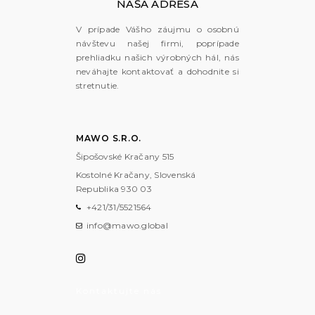
NAŠA ADRESA
V prípade Vášho záujmu o osobnú
návštevu našej firmi, poprípade
prehliadku našich výrobných hál, nás
neváhajte kontaktovať a dohodnite si
stretnutie.
MAWO S.R.O.
Šipošovské Kračany 515
Kostolné Kračany, Slovenská
Republika
930 03
+421/31/5521564
info@mawo.global
Kontaktujte nás