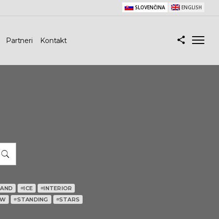
SLOVENČINA
ENGLISH
Partneri
Kontakt
HAND
ICE
INTERIOR
#
#
OW
STANDING
STARS
#
#