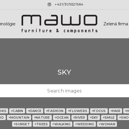
+421/31/5521564
hnológie
Zelená firma
SKY
OKS
CABIN
DANCE
FASHION
FLOWERS
FOCUS
HAIR
#
#
#
#
#
#
#
RO
MOUNTAIN
NATURE
OCEAN
RIVER
SKY
SMILE
SN
#
#
#
#
#
#
#
SUNSET
TREES
WALKING
WEDDING
WOMAN
#
#
#
#
#