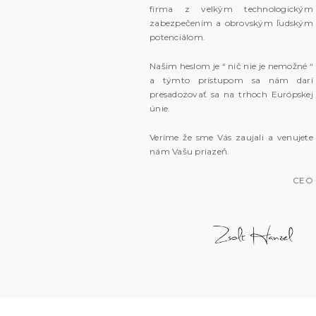
firma z velkým technologickým
zabezpečením a obrovským ľudským
potenciálom.
Našim heslom je “ nič nie je nemožné “
a týmto prístupom sa nám darí
presadozovať sa na trhoch Európskej
únie.
Veríme že sme Vás zaujali a venujete
nám Vašu priazeň.
CEO