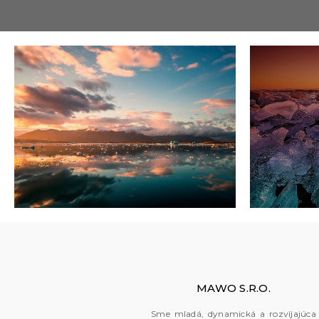
0
MAWO S.R.O.
Sme mladá, dynamická a rozvíjajúca