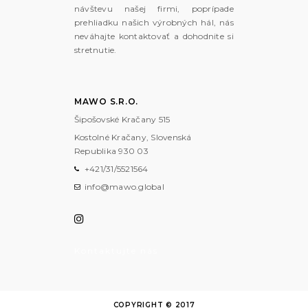
návštevu našej firmi, poprípade
prehliadku našich výrobných hál, nás
neváhajte kontaktovať a dohodnite si
stretnutie.
MAWO S.R.O.
Šipošovské Kračany 515
Kostolné Kračany, Slovenská
Republika
930 03
+421/31/5521564
info@mawo.global
Kontaktujte nás
COPYRIGHT © 2017