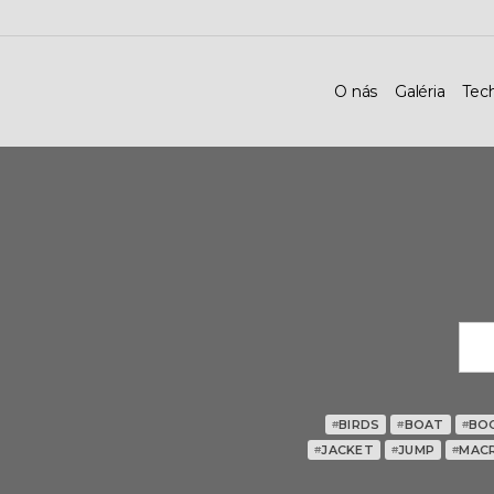
O nás
Galéria
Tec
BIRDS
BOAT
BO
#
#
#
JACKET
JUMP
MAC
#
#
#