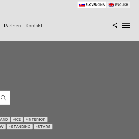
SLOVENČINA
ENGLISH
Partneri
Kontakt
HAND
ICE
INTERIOR
#
#
OW
STANDING
STARS
#
#