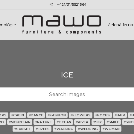
+421/31/5521564
hnológie
Zelená firma
ICE
OKS
CABIN
DANCE
FASHION
FLOWERS
FOCUS
HAIR
#
#
#
#
#
#
#
RO
MOUNTAIN
NATURE
OCEAN
RIVER
SKY
SMILE
SN
#
#
#
#
#
#
#
SUNSET
TREES
WALKING
WEDDING
WOMAN
#
#
#
#
#