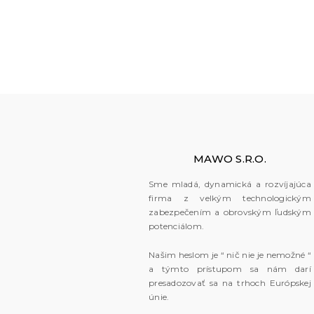
MAWO S.R.O.
Sme mladá, dynamická a rozvíjajúca
firma z velkým technologickým
zabezpečením a obrovským ľudským
potenciálom.
Našim heslom je “ nič nie je nemožné “
a týmto prístupom sa nám darí
presadozovať sa na trhoch Európskej
únie.